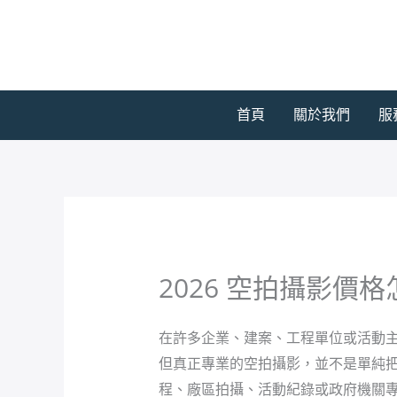
跳
至
主
要
內
首頁
關於我們
服
容
2026 空拍攝影
在許多企業、建案、工程單位或活動
但真正專業的空拍攝影，並不是單純
程、廠區拍攝、活動紀錄或政府機關