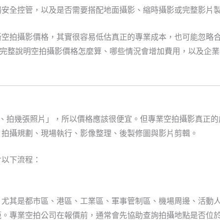
場安全控管，以及是否需要搭配地面攝影、縮時攝影或完整影片
斷空拍攝影價格，其實很容易低估真正的專業成本，也可能忽略
出發，完整說明空拍攝影價格怎麼算、哪些情況會增加費用，以及企
分鐘、拍幾張照片」，所以價格應該很便宜。但專業空拍攝影真正
、拍攝規劃、現場執行、影像整理、後製修圖與影片剪輯。
含以下流程：
，尤其是都市區、港區、工業區、軍事管制區、機場周邊、活動
範。專業空拍公司在報價前，通常會先協助查詢拍攝地點是否位