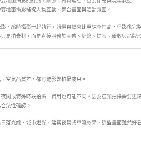
需要地面攝影記錄施工細節、材料進場、重要節點與現場狀態。
需要地面攝影捕捉人物互動、舞台畫面與活動氛圍。
錄影、縮時攝影一起執行，報價自然會比單純空拍高，但影像完
不只是拍素材，而是直接服務於宣傳、紀錄、提案、驗收與品牌
光、空氣品質差，都可能影響拍攝成果。
、夜間或特殊時段拍攝，費用也可能不同。因為這類拍攝需要更
與合法性確認。
出日落光線、城市燈光、建築夜景或車流效果，這些畫面雖然好