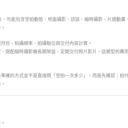
。
形象影片，可能包含空拍動態、地面攝影、訪談、縮時攝影、片頭動
作。
照月份、拍攝頻率、拍攝點位與交付內容計算。
次、搭配縮時攝影機長期架設、定期交付照片影片，這類型的費
最準確的方式並不是直接問「空拍一次多少」，而是先確認：拍
途。
一。